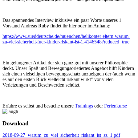
Das spannendes Interview inklusive ein paar Worte unseres 1
Vorstand Andreas Ruby findet ihr hier oder im Anhang:
https://www.sueddeutsche.de/muenchen/helikopter-eltern-warum-
zu-viel-sicherheit-fuer-kinder-riskant-ist-1.4146548?reduced=true
Ein gelungener Artikel der sich ganz gut mit unserer Philosophie
deckt. Unser Spaß und Bewegungsorietiertes Angebot hilft Kindern
sich einen vielseitigen bewegungsschatz anzueignen der (auch wenn
es auf den ersten Blick vielleicht riskant wirkt" vor vielen
Verletzungen und Beschwerden schützt.
Erfahre es selbst und besuche unsere
Trainings
oder
Ferienkurse
Download
2018-09-27_warum_zu_viel_sicherheit_riskant_ist_sz_1.pdf